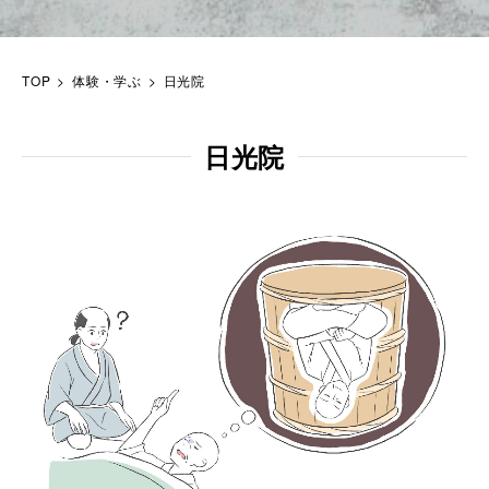
TOP
体験・学ぶ
日光院
日光院