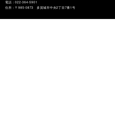
電話：022-364-5901
住所：〒985-0873 多賀城市中央2丁目7番1号
観る
体験・学ぶ
食べる
買う
泊まる
観光協会について
サイトポリシー
お問い合わせ（一般の方）
お問い合わせ（メディアの方）
©Tagajo Travel Assosiation All rights reserved.
転載・使用が許可された対象以外、サイト内の文章・写真・動画などの無断